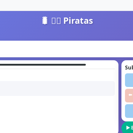
🐛 🏴‍☠️ Piratas
Sub
⬅️
▶️