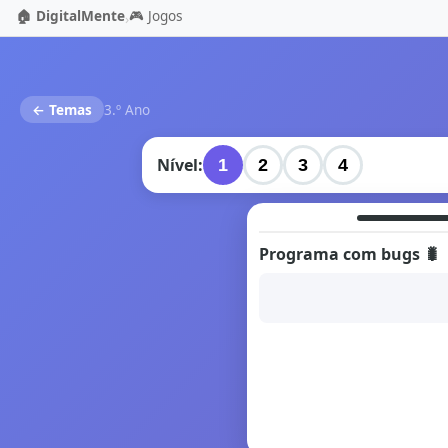
🏠 DigitalMente
🎮 Jogos
›
← Temas
3.º Ano
Nível:
1
2
3
4
Programa com bugs 🐛