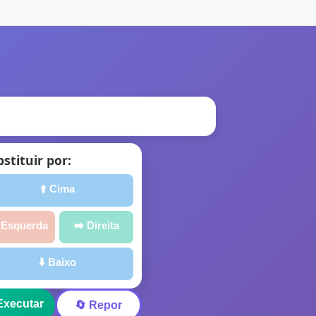
stituir por:
⬆️ Cima
 Esquerda
➡️ Direita
⬇️ Baixo
 Executar
🔄 Repor