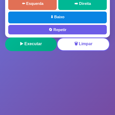
⬅️ Esquerda
➡️ Direita
⬇️ Baixo
🔄 Repetir
▶️ Executar
🗑️ Limpar