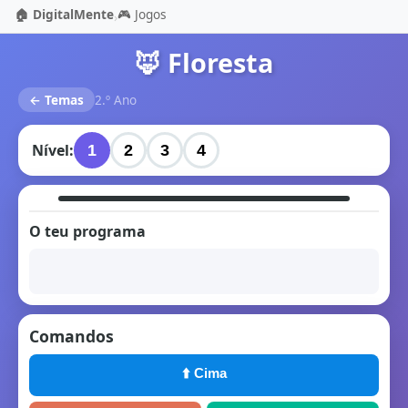
🏠 DigitalMente
🎮 Jogos
›
🦊 Floresta
← Temas
2.º Ano
Nível:
1
2
3
4
O teu programa
Comandos
⬆️ Cima