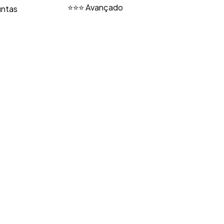
⭐⭐⭐ Avançado
untas