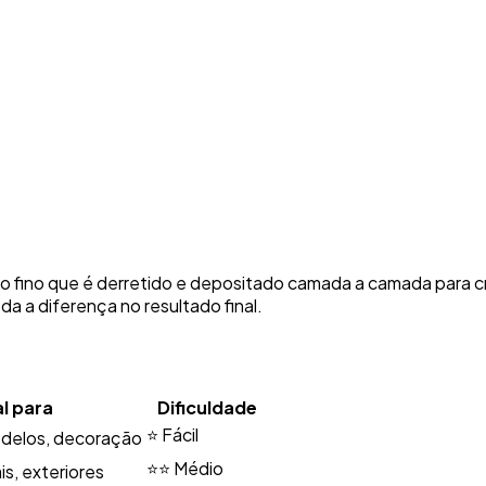
ico fino que é derretido e depositado camada a camada para cr
da a diferença no resultado final.
al para
Dificuldade
⭐ Fácil
odelos, decoração
⭐⭐ Médio
s, exteriores